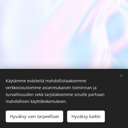
Käytämme evästeitä mahdollistaaksemme
verkkosivustomme asianmukaisen toiminnan ja
turvallisuuden sekä tarjotaksemme sinulle parhaan
mahdollisen käyttökokemuksen.
© 2025 Kaikki oikeudet pidätetään
Luotu
Webnodella
Evästeet
Hyväksy vain tarpeelliset
Hyväksy kaikki