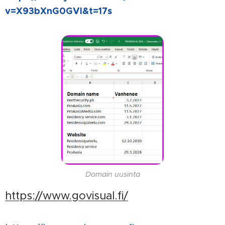
v=X93bXnG0GVI&t=17s
Domain uusinta
https://www.govisual.fi/