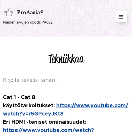
ProAasia
®
Näiden sivujen koodi: PA002
Tekniikkaa
Kirjoita tekstisi tähän...
Cat 1 - Cat 8
käyttötarkoitukset:
https://www.youtube.com/
watch?v=r5GPceyJKt8
Eri HDMI -teniset ominaisuudet:
https://www.youtube.com/watch?