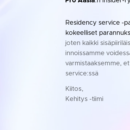
Pro Aasia
:n Insider-
Residency service -palv
kokeelliset parannuks
joten kaikki sisäpiiri
innoissamme voidessam
varmistaaksemme, ett
service:ssä
Kiitos,
Kehitys -tiimi