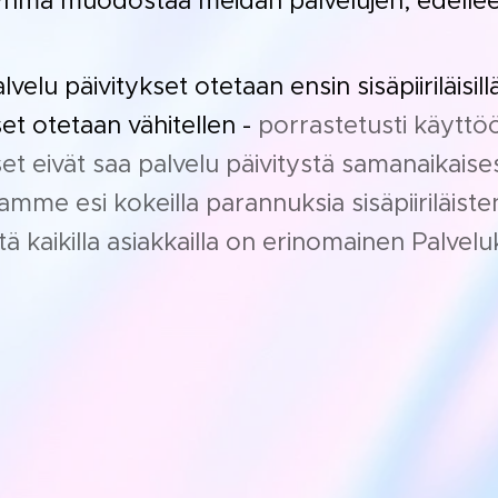
ryhmä muodostaa meidän palvelujen, edelle
elu päivitykset otetaan ensin sisäpiiriläisill
et otetaan vähitellen -
porrastetusti käyttö
läiset eivät saa palvelu päivitystä samanaikai
me esi kokeilla parannuksia sisäpiiriläiste
ä kaikilla asiakkailla on erinomainen Palv