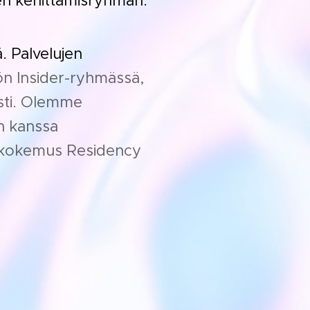
en kehittämisryhmän.
ä. Palvelujen
ön Insider-ryhmässä,
sesti. Olemme
n kanssa
elukokemus Residency