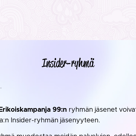
Insider-ryhmä
.
Erikoiskampanja 99:n
ryhmän jäsenet voivat 
:n Insider-ryhmän jäsenyyteen.