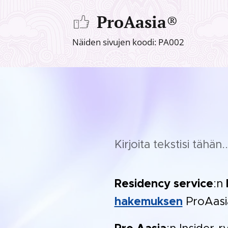
ProAasia
®
Näiden sivujen koodi: PA002
Kirjoita tekstisi tähän..
Residency service
:n
hakemuksen
ProAasia